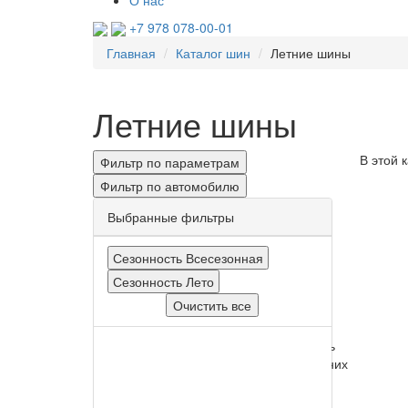
О нас
+7 978 078-00-01
Главная
Каталог шин
Летние шины
Летние шины
В этой 
Фильтр по параметрам
Фильтр по автомобилю
Выбранные фильтры
Сезонность
Всесезонная
Сезонность
Лето
Очистить все
Ширина
Высота
Диаметр
Производитель
Сезонность
Тип
зимних
Все
Все
Все
Все
шин
Зима
+4387