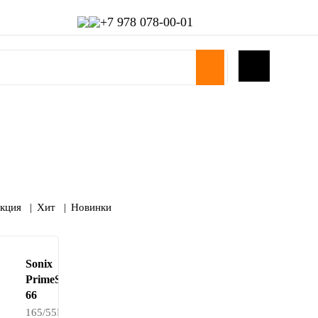
+7 978 078-00-01
кция
Хит
Новинки
Sonix
PrimeStar
66
165/55R15