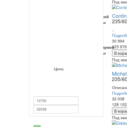
Под зак
3
для
Contin
мягкой
Лето
235/6
зимы
1
1
..
Подроб
30 994
для
123 97
северной
зимы
В корз
2
Под зак
Цена
Назначение
Шипы
Michel
235/6
легковой
Нешипованная
Описани
4
3
Подроб
32 038
128 15
В корз
Под зак