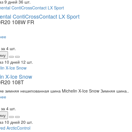
аз 9 дней
36 шт.
ental ContiCrossContact LX Sport
0R20 108W FR
нее
6
за 4 шт.
ину
аз 10 дней
12 шт.
in X-Ice Snow
0R20 108T
е зимняя нешипованная шина Michelin X-Ice Snow Зимняя шина..
нее
2
за 4 шт.
ину
аз 10 дней
20 шт.