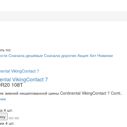
ть по:
ости
Сначала дешёвые
Сначала дорогие
Акция
Хит
Новинки
ental VikingContact 7
0R20 108T
е зимней нешипованной шины Continental VikingContact 7 Conti..
нее
за 4 шт.
ину
ии
4 шт.