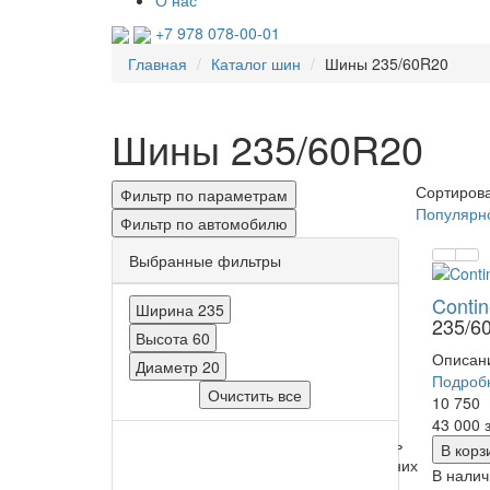
О нас
+7 978 078-00-01
Главная
Каталог шин
Шины 235/60R20
Шины 235/60R20
Сортирова
Фильтр по параметрам
Популярн
Фильтр по автомобилю
Выбранные фильтры
Contin
Ширина
235
235/6
Высота
60
Описани
Диаметр
20
Подроб
Очистить все
10 750
43 000
Ширина
Высота
Диаметр
Производитель
Сезонность
Тип
В корз
зимних
Все
Все
Все
Все
В налич
шин
Зима