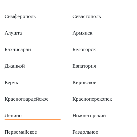
Симферополь
Севаcтополь
Алушта
Армянск
Бахчисарай
Белогорск
Джанкой
Евпатория
Керчь
Кировское
Красногвардейское
Красноперекопск
Ленино
Нижнегорский
Первомайское
Раздольное