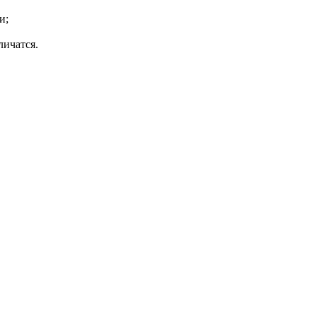
и;
личатся.