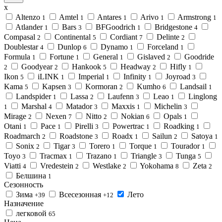
x
Altenzo
Amtel
Antares
Arivo
Armstrong
1
1
1
1
1
Atlander
Bars
BFGoodrich
Bridgestone
1
3
1
4
Compasal
Continental
Cordiant
Delinte
2
5
7
2
Doublestar
Dunlop
Dynamo
Forceland
4
6
1
1
Formula
Fortune
General
Gislaved
Goodride
1
1
1
2
Goodyear
Hankook
Headway
Hifly
2
2
5
2
1
Ikon
iLINK
Imperial
Infinity
Joyroad
5
1
1
1
3
Kama
Kapsen
Kormoran
Kumho
Landsail
5
3
2
6
1
Landspider
Lassa
Laufenn
Leao
Linglong
1
2
3
1
Marshal
Matador
Maxxis
Michelin
1
4
3
1
3
Mirage
Nexen
Nitto
Nokian
Opals
2
7
2
6
1
Otani
Pace
Pirelli
Powertrac
Roadking
1
1
3
1
1
Roadmarch
Roadstone
Roadx
Sailun
Satoya
2
3
1
2
1
Sonix
Tigar
Torero
Torque
Tourador
2
3
1
1
1
Toyo
Tracmax
Trazano
Triangle
Tunga
3
1
1
3
5
Viatti
Vredestein
Westlake
Yokohama
Zeta
4
2
2
8
2
Белшина
1
Сезонность
Зима
Всесезонная
Лето
+39
+12
Назначение
легковой
65