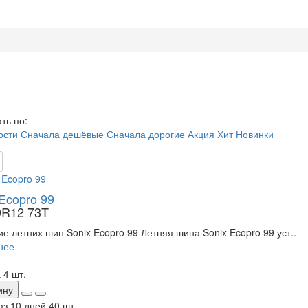
ть по:
ости
Сначала дешёвые
Сначала дорогие
Акция
Хит
Новинки
Ecopro 99
0R12 73T
е летних шин Sonix Ecopro 99 Летняя шина Sonix Ecopro 99 уст..
нее
 4 шт.
ину
аз 10 дней
40 шт.