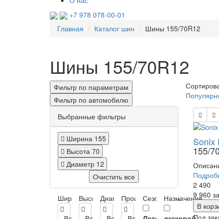
О нас
+7 978 078-00-01
Главная
Каталог шин
Шины 155/70R12
Шины 155/70R12
Сортирова
Фильтр по параметрам
Популярн
Фильтр по автомобилю
Выбранные фильтры
Ширина
155
Sonix 
155/7
Высота
70
Диаметр
12
Описани
Подроб
Очистить все
2 490
9 960
за
Ширина
Высота
Диаметр
Производитель
Сезонность
Назначение
В корз
Под зак
Все
Все
Все
Все
Лето
легковой