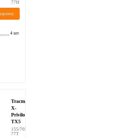
77H
корзину
4 шт.
Tracmax
X-
Privilo
TX5
155/70R14
77T