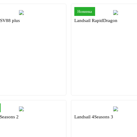
Новинка
LSV88 plus
Landsail RapidDragon
4Seasons 2
Landsail 4Seasons 3