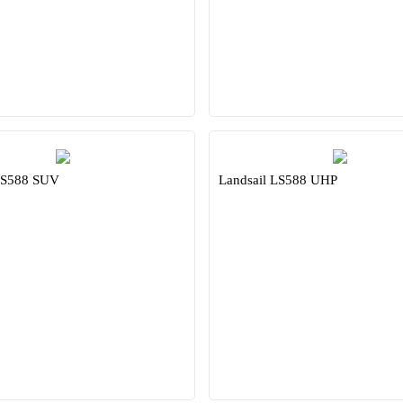
LS588 SUV
Landsail LS588 UHP