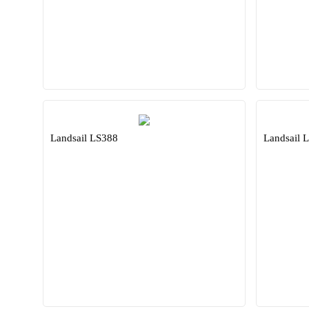
Landsail LS388
Landsail 