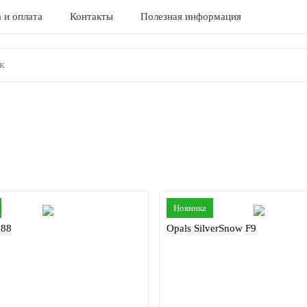
 и оплата
Контакты
Полезная информация
Новинка
888
Opals SilverSnow F9