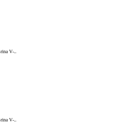
ina V-..
ina V-..