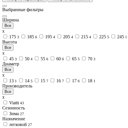
Выбранные фильтры
Ширина
Все
x
175
185
195
205
215
225
245
3
6
4
4
4
5
1
Высота
Все
x
45
50
55
60
65
70
3
4
6
6
5
3
Диаметр
Все
x
13
14
15
16
17
18
1
5
7
7
6
1
Производитель
Все
x
Viatti
43
Сезонность
Зима
27
Назначение
легковой
27